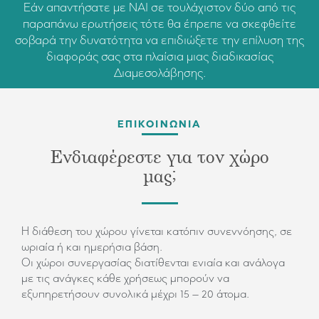
Εάν απαντήσατε με ΝΑΙ σε τουλάχιστον δύο από τις
παραπάνω ερωτήσεις τότε θα έπρεπε να σκεφθείτε
σοβαρά την δυνατότητα να επιδιώξετε την επίλυση της
διαφοράς σας στα πλαίσια μιας διαδικασίας
Διαμεσολάβησης.
ΕΠΙΚΟΙΝΩΝΊΑ
Ενδιαφέρεστε για τον χώρο
μας;
Η διάθεση του χώρου γίνεται κατόπιν συνεννόησης, σε
ωριαία ή και ημερήσια βάση.
Οι χώροι συνεργασίας διατίθενται ενιαία και ανάλογα
με τις ανάγκες κάθε χρήσεως μπορούν να
εξυπηρετήσουν συνολικά μέχρι 15 – 20 άτομα.