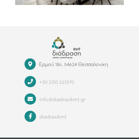
Ερμού 18
, 54624 Θεσσαλονίκη
Α
+30 2310 223570
info@diadrasikmt.gr
diadrasikmt